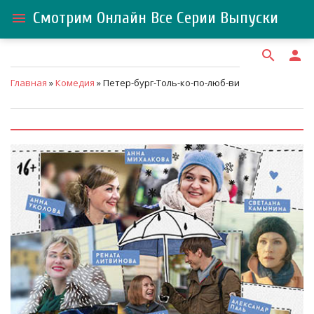
Смотрим Онлайн Все Серии Выпуски
menu
search
person
Главная
»
Комедия
» Петер-бург-Толь-ко-по-люб-ви