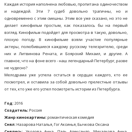
Каждая история наполнена любовью, пропитана одиночеством
и надеждой. Эти 7 судеб довольно трагичны, но и
одновременно с этим смешны. Этим все уже сказано, но это не
делает кинофильм простым, как показалось бы на первый
взгляд. Кинофильм подойдет для просмотра в такую, довольно,
плохую погоду. В кинофильме взяли участие популярные
актеры, полюбившиеся каждому русскому телезрителю, среди
них и Литвинова Рената, и Боярский Михаил, и другие. А
главное, что на фоне всего - наш легендарный Петербург, разве
не чудесно?
Мелодрама уже успела остаться в сердцах каждого, кто ее
посмотрел, и оставила за собой довольно прелестные отзывы
от тех, кто уже его успел посмотреть истории из Петербурга.
Год:
2016
Создатель:
Россия
Жанр кинокартины:
романтическая комедия
Снял:
Назарова Наталья, Гог Аксинья, Бычкова Оксана
Снялись:
Уколова Анна, Паль Александр, Михалкова Анна,