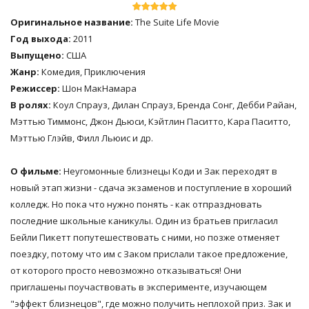
Оригинальное название:
The Suite Life Movie
Год выхода:
2011
Выпущено:
США
Жанр:
Комедия, Приключения
Режиссер:
Шон МакНамара
В ролях:
Коул Спрауз, Дилан Спрауз, Бренда Сонг, Дебби Райан,
Мэттью Тиммонс, Джон Дьюси, Кэйтлин Паситто, Кара Паситто,
Мэттью Глэйв, Филл Льюис и др.
О фильме:
Неугомонные близнецы Коди и Зак переходят в
новый этап жизни - сдача экзаменов и поступление в хороший
колледж. Но пока что нужно понять - как отпраздновать
последние школьные каникулы. Один из братьев пригласил
Бейли Пикетт попутешествовать с ними, но позже отменяет
поездку, потому что им с Заком прислали такое предложение,
от которого просто невозможно отказываться! Они
приглашены поучаствовать в эксперименте, изучающем
"эффект близнецов", где можно получить неплохой приз. Зак и