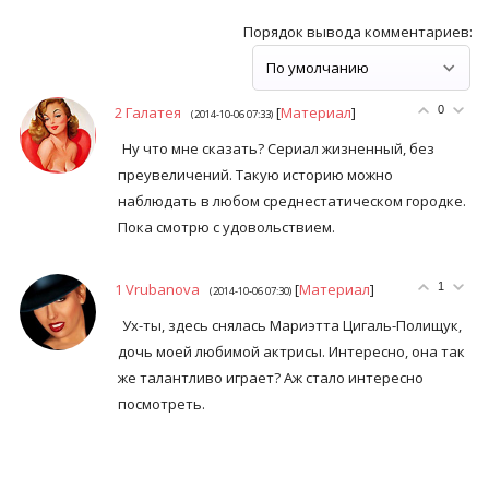
Порядок вывода комментариев:
2
Галатея
[
Материал
]
0
(2014-10-06 07:33)
Ну что мне сказать? Сериал жизненный, без
преувеличений. Такую историю можно
наблюдать в любом среднестатическом городке.
Пока смотрю с удовольствием.
1
Vrubanova
[
Материал
]
1
(2014-10-06 07:30)
Ух-ты, здесь снялась Мариэтта Цигаль-Полищук,
дочь моей любимой актрисы. Интересно, она так
же талантливо играет? Аж стало интересно
посмотреть.