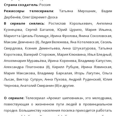
Страна создатель:
Россия
Режиссеры телесериала:
Татьяна Мирошник, Вадим
Дербенёв, Олег Шеремет-Доска
В сериале снялись:
Ростислав Королькевич, Ангелина
Кузнецова, Сергей Баталов, Юрий Цурило, Мария Ильина,
Мариэтта Цигаль-Полищук, Ирина Фролова, Янина Соколовская,
Максим Демченко (II), Лидия Вележева, Яна Котелевская, Сесиль
Свердлова, Ксения Дементьева, Анна Штукатурова, Татьяна
Короткова, Валерий Сторожик, Мария Клюквина, Илья Бледный,
Аполлинария Муравьёва, Ирина Коренева, Владимир Капустин,
Александра Платонова (II), Кирилл Рубцов, Ирина Язвинская,
Мария Максакова, Владимир Баркалая, Игорь Лагутин, Ольга
Лысак, Виктор Супрун, Анна Пухова, Андрей Руденский, Юлия
Чернова, Анатолий Смиранин (III) и другие.
О сериале:
Телесериал «Аромат шиповника», это мелодрама,
повествующая о жизненном пути людей в провинциальном
городке. Большинству населения поселка приходится работать