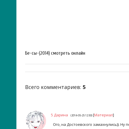
Бе-сы-(2014) смотреть онлайн
Всего комментариев
:
5
5
Дарина
[
Материал
]
(2014-05-25 12:50)
Ого, на Достоевского замахнулись)). Ну