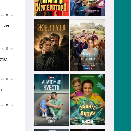
0
ельзя
0
стал.
0
хо.
0