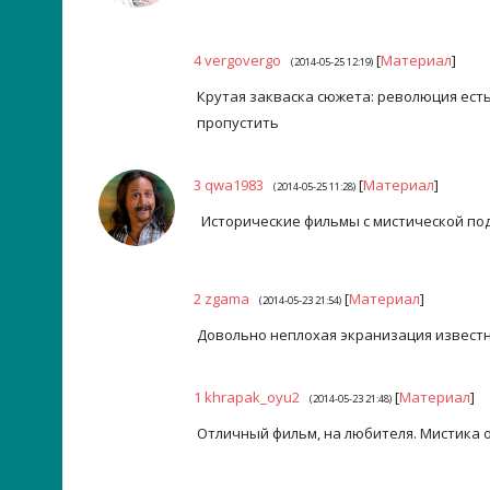
4
vergovergo
[
Материал
]
(2014-05-25 12:19)
Крутая закваска сюжета: революция есть
пропустить
3
qwa1983
[
Материал
]
(2014-05-25 11:28)
Исторические фильмы с мистической под
2
zgama
[
Материал
]
(2014-05-23 21:54)
Довольно неплохая экранизация известн
1
khrapak_oyu2
[
Материал
]
(2014-05-23 21:48)
Отличный фильм, на любителя. Мистика о