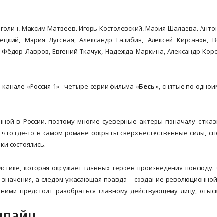
голин, Максим Матвеев, Игорь Костолевский, Мария Шалаева, Анто
цкий, Мария Луговая, Александр Галибин, Алексей Кирсанов, В
Фёдор Лавров, Евгений Ткачук, Надежда Маркина, Александр Коротк
канале «Россия-1» - четыре серии фильма «
Бесы
», снятые по одно
енной в России, поэтому многие суеверные актеры поначалу отка
, что где-то в самом романе сокрыты сверхъестественные силы, с
ки состоялись.
истике, которая окружает главных героев произведения повсюду.
о значения, а следом ужасающая правда – создание революционной
 ними предстоит разобраться главному действующему лицу, оты
нлайн