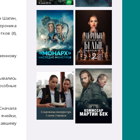
н Шагин,
ероника
ов (II),
именному
зывались
пособные
 Сначала
 ячейки,
скавшему