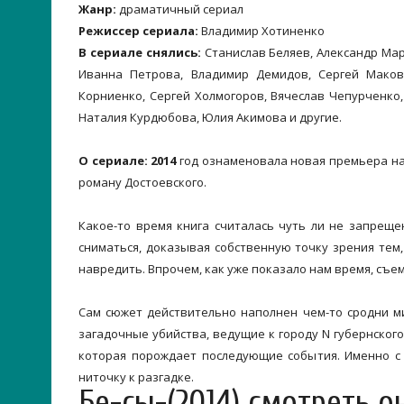
Жанр:
драматичный сериал
Режиссер сериала:
Владимир Хотиненко
В сериале снялись:
Станислав Беляев, Александр Мар
Иванна Петрова, Владимир Демидов, Сергей Макове
Корниенко, Сергей Холмогоров, Вячеслав Чепурченко, 
Наталия Курдюбова, Юлия Акимова и другие.
О сериале: 2014
год ознаменовала новая премьера на 
роману Достоевского.
Какое-то время книга считалась чуть ли не запрещ
сниматься, доказывая собственную точку зрения тем
навредить. Впрочем, как уже показало нам время, съем
Сам сюжет действительно наполнен чем-то сродни м
загадочные убийства, ведущие к городу N губернског
которая порождает последующие события. Именно с
ниточку к разгадке.
Бе-сы-(2014) смотреть о