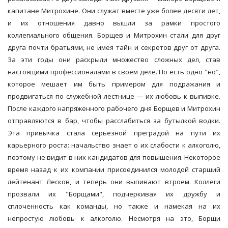
капитане Митрохине. Они служат вместе уже более десяти лет,
и их отношения давно вышли за рамки простого
коллегиального общения. Борщев и Митрохин стали для друг
друга почти братьями, не имея тайн и секретов друг от друга.
За эти годы они раскрыли множество сложных дел, став
настоящими профессионалами в своем деле. Но есть одно "но",
которое мешает им быть примером для подражания и
продвигаться по служебной лестнице — их любовь к выпивке.
После каждого напряженного рабочего дня Борщев и Митрохин
отправляются в бар, чтобы расслабиться за бутылкой водки.
Эта привычка стала серьезной преградой на пути их
карьерного роста: начальство знает о их слабости к алкоголю,
поэтому не видит в них кандидатов для повышения. Некоторое
время назад к их компании присоединился молодой старший
лейтенант Лесков, и теперь они выпивают втроем. Коллеги
прозвали их "Борщами", подчеркивая их дружбу и
сплоченность как команды, но также и намекая на их
непростую любовь к алкоголю. Несмотря на это, Борщи