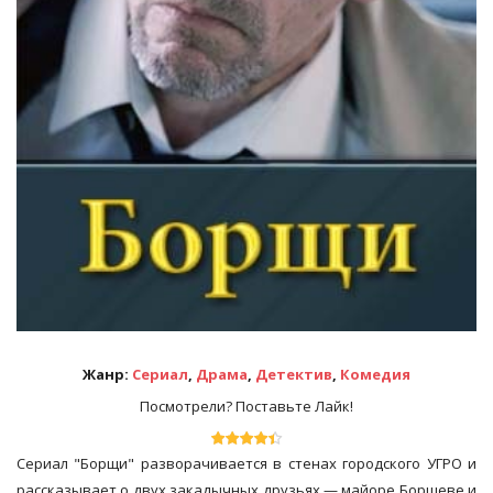
Жанр:
Сериал
,
Драма
,
Детектив
,
Комедия
Посмотрели? Поставьте Лайк!
Сериал "Борщи" разворачивается в стенах городского УГРО и
рассказывает о двух закадычных друзьях — майоре Борщеве и