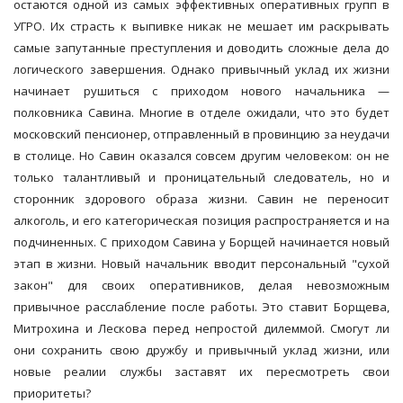
остаются одной из самых эффективных оперативных групп в
УГРО. Их страсть к выпивке никак не мешает им раскрывать
самые запутанные преступления и доводить сложные дела до
логического завершения. Однако привычный уклад их жизни
начинает рушиться с приходом нового начальника —
полковника Савина. Многие в отделе ожидали, что это будет
московский пенсионер, отправленный в провинцию за неудачи
в столице. Но Савин оказался совсем другим человеком: он не
только талантливый и проницательный следователь, но и
сторонник здорового образа жизни. Савин не переносит
алкоголь, и его категорическая позиция распространяется и на
подчиненных. С приходом Савина у Борщей начинается новый
этап в жизни. Новый начальник вводит персональный "сухой
закон" для своих оперативников, делая невозможным
привычное расслабление после работы. Это ставит Борщева,
Митрохина и Лескова перед непростой дилеммой. Смогут ли
они сохранить свою дружбу и привычный уклад жизни, или
новые реалии службы заставят их пересмотреть свои
приоритеты?