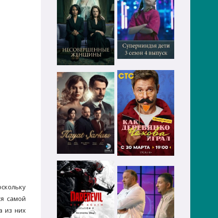
оскольку
ся самой
а из них