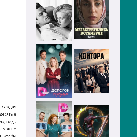
. Каждая
идесятые
ла, ведь
ромов не
м, чтобы