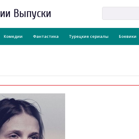
рии Выпуски
Комедии
Фантастика
Турецкие сериалы
Боевики