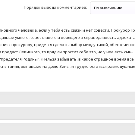
Порядок вывода комментариев:
иновного человека, если у тебя есть связи и нет совести. Прокурор Г
 дальше умного, совестливого и верящего в справедливость адвокат
аниях прокурору, придется сделать выбор между тихой, обеспеченн
предаст Левицкого, то вряд ли простит себе это, но у нее есть сын-
 "предателя Родины". (Нельзя забывать, в какое страшное время все
 испытания, выпавшие на долю Зины, и трудно остаться равнодушным