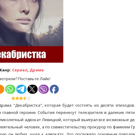
Жанр:
Сериал
,
Драма
мотрели? Поставьте Лайк!
драма "Декабристка", которая будет состоять из десяти эпизодов
я главной героини. События перенесут телезрителя в далекие пят
великолепный адвокат Левицкий, который выиграл все возможные де
лиятельный человек, а по совместительству прокурор по фамилии Г
рую он любил, ушла к адвокату. Это послужило основным поводо