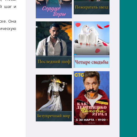
й шаг и
ске. Она
лическую