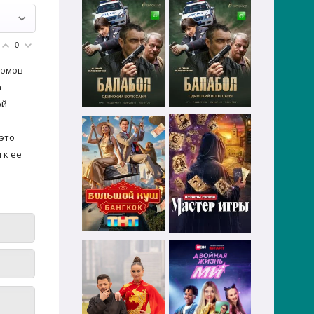
0
ромов
а
ой
 это
 к ее