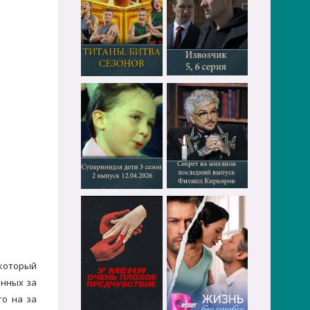
 который
енных за
то на за