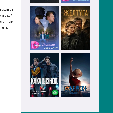
ставляют
х людей,
ретенным
тя сына,