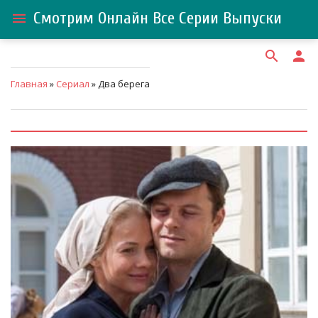
Смотрим Онлайн Все Серии Выпуски
menu
search
person
Главная
»
Сериал
» Два берега