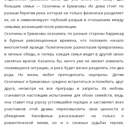
большие семьи — Сколчины и Ермаковы. Их дома стоят по
разным берегам реки, которая не только физически разделяет
их, но и символизирует глубокий разрыв в отношениях между
семьями, возникший после революции.
Сколчины и Ермаковы оказались по разные стороны баррикад
в бурные революционные времена, что положило начало
многолетней вражде. Политические разногласия превратились
в личные обиды, и теперь каждая семья видит в другой своих
заклятых врагов. Казалось бы, ничто уже не сможет изменить
сложившуюся ситуацию, и река будет вечно разделять эти два
рода. Но жизнь любит преподносить сюрпризы. Детям
Сколчиных и Ермаковых суждено встретиться и полюбить друг
друга, несмотря на все преграды и запреты. Их любовь
становится настоящим испытанием для обоих семейств, ведь
она ставит под угрозу устоявшийся порядок и заставляет всех
участников этой драмы переосмыслить свои ценности и
убеждения. Кинофильм рассказывает не только о
романтической линии, но и о сложных судьбах героев,