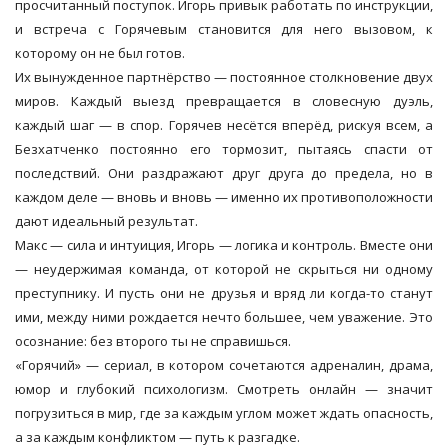
просчитанный поступок. Игорь привык работать по инструкции,
и встреча с Горячевым становится для него вызовом, к
которому он не был готов.
Их вынужденное партнёрство — постоянное столкновение двух
миров. Каждый выезд превращается в словесную дуэль,
каждый шаг — в спор. Горячев несётся вперёд, рискуя всем, а
Безхатченко постоянно его тормозит, пытаясь спасти от
последствий. Они раздражают друг друга до предела, но в
каждом деле — вновь и вновь — именно их противоположности
дают идеальный результат.
Макс — сила и интуиция, Игорь — логика и контроль. Вместе они
— неудержимая команда, от которой не скрыться ни одному
преступнику. И пусть они не друзья и вряд ли когда-то станут
ими, между ними рождается нечто большее, чем уважение. Это
осознание: без второго ты не справишься.
«Горячий» — сериал, в котором сочетаются адреналин, драма,
юмор и глубокий психологизм. Смотреть онлайн — значит
погрузиться в мир, где за каждым углом может ждать опасность,
а за каждым конфликтом — путь к разгадке.