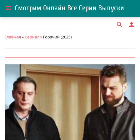
Смотрим Онлайн Все Серии Выпуски
menu
search
person
Главная
»
Сериал
» Горячий (2025)