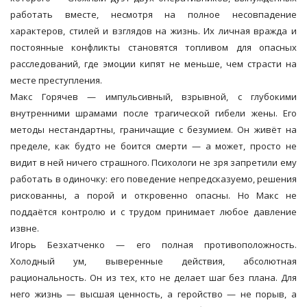
работать вместе, несмотря на полное несовпадение
характеров, стилей и взглядов на жизнь. Их личная вражда и
постоянные конфликты становятся топливом для опасных
расследований, где эмоции кипят не меньше, чем страсти на
месте преступления.
Макс Горячев — импульсивный, взрывной, с глубокими
внутренними шрамами после трагической гибели жены. Его
методы нестандартны, граничащие с безумием. Он живёт на
пределе, как будто не боится смерти — а может, просто не
видит в ней ничего страшного. Психологи не зря запретили ему
работать в одиночку: его поведение непредсказуемо, решения
рискованны, а порой и откровенно опасны. Но Макс не
поддаётся контролю и с трудом принимает любое давление
извне.
Игорь Безхатченко — его полная противоположность.
Холодный ум, выверенные действия, абсолютная
рациональность. Он из тех, кто не делает шаг без плана. Для
него жизнь — высшая ценность, а геройство — не порыв, а