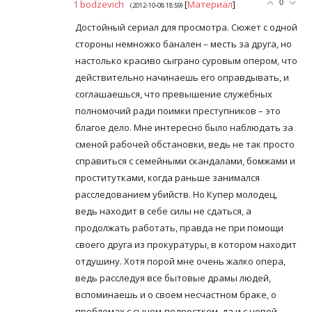
1
bodzevich
[
Материал
]
0
(2012-10-08 18:59)
Достойный сериал для просмотра. Сюжет с одной
стороны немножко банален – месть за друга, но
настолько красиво сыграно суровым опером, что
действительно начинаешь его оправдывать, и
соглашаешься, что превышение служебных
полномочий ради поимки преступников – это
благое дело. Мне интересно было наблюдать за
сменой рабочей обстановки, ведь не так просто
справиться с семейными скандалами, бомжами и
проститутками, когда раньше занимался
расследованием убийств. Но Купер молодец,
ведь находит в себе силы не сдаться, а
продолжать работать, правда не при помощи
своего друга из прокуратуры, в котором находит
отдушину. Хотя порой мне очень жалко опера,
ведь расследуя все бытовые драмы людей,
вспоминаешь и о своем несчастном браке, о
проблемах с сыном-подростком, да и с новой