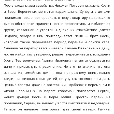
После ухода главы семейства, Николая Петровича, жизнь Кости
и Веры Ворониных меняется кардинально. Супруги с детьми
принимают решение переехать в новую квартиру, надеясь, что
смена обстановки принесёт новые перспективы и избавит от
грусти, связанной с утратой. Однако их спокойствие длится
недолго, вскоре к ним присоединяется Лёня — брат Кости,
который также переживает период перемен и поиска себя.
Сначала он перебирается к матери, Галине Ивановне, на дачу,
но, не найдя там утешения, решает переселиться к младшему
брату. Тем временем, Галина Ивановна пытается обжиться на
даче и привыкнуть к уединению. Но это не значит, что она
выпала из семейных дел — она по-прежнему внимательно
следит за жизнью своих детей, не упуская возможности дать
ценные советы, даже на расстоянии. Вдобавок к переменам в
жизни Ворониных на пороге квартиры появляется Сергей,
жених дочери Кости и Веры, Маши. Простой парень из
провинции, Сергей, вызывает у Кости скептицизм и недоверие.
Теперь он начинает повторять путь своей матери, Галины