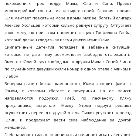
похождениях трех подруг Милы, Юли и Сони. Проект
многосерийный состоит из четырех серий. Главная героиня
Юля, мечтает поехать на море в Крым. Муж ее, богатый олигарх
Алексей Усольцев, который сильно ревнует супругу. Отпускает
свою жену, но при этом нанимает сыщика Трефилова Глеба,
который должен следить за всеми движениями Юлии.
Симпатичный детектив попадает в забавные ситуации,
которые не дают ему возможности свободно отслеживать.
Вместе с Юлией едут свободные подружки Мила с Соней. Чисто
по случайности девушки сняли номер в одном отеле с Аликом и
Глебом.
Вечером выпив бокал шампанского, Юлия заводит флирт с
Сэмом, с которым сбегает с вечеринки. На ее поиски
направляются подружки. Глеб, по песчаному пляжу
прогуливаясь, встречает Милку. Утром подруги решают
осуществить переезд в другой отель. Сыщик упускает переезд
Юлии, и продолжает вести свое наблюдение за другой
женщиной.
Глеб начинает сильно нервничать и начинает искать девушек.