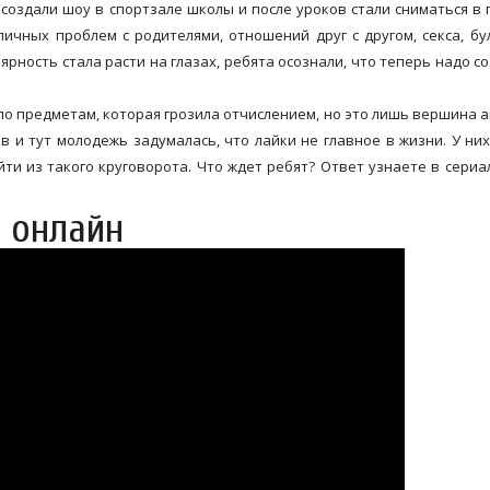
создали шоу в спортзале школы и после уроков стали сниматься в 
ичных проблем с родителями, отношений друг с другом, секса, бу
ярность стала расти на глазах, ребята осознали, что теперь надо с
о предметам, которая грозила отчислением, но это лишь вершина а
в и тут молодежь задумалась, что лайки не главное в жизни. У ни
ти из такого круговорота. Что ждет ребят? Ответ узнаете в сериа
ь онлайн