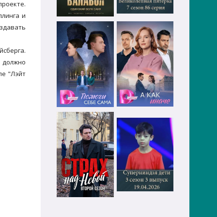
проекте.
ллинга и
оздавать
йсберга.
х должно
ле "Лэйт