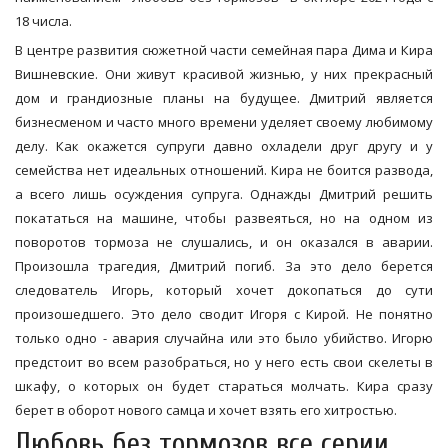
18 числа.
В центре развития сюжетной части семейная пара Дима и Кира
Вишневские. Они живут красивой жизнью, у них прекрасный
дом и грандиозные планы на будущее. Дмитрий является
бизнесменом и часто много времени уделяет своему любимому
делу. Как окажется супруги давно охладели друг другу и у
семейства нет идеальных отношений. Кира не боится развода,
а всего лишь осуждения супруга. Однажды Дмитрий решить
покататься на машине, чтобы развеяться, но на одном из
поворотов тормоза не слушались, и он оказался в аварии.
Произошла трагедия, Дмитрий погиб. За это дело берется
следователь Игорь, который хочет докопаться до сути
произошедшего. Это дело сводит Игоря с Кирой. Не понятно
только одно - авария случайна или это было убийство. Игорю
предстоит во всем разобраться, но у него есть свои скелеты в
шкафу, о которых он будет стараться молчать. Кира сразу
берет в оборот нового самца и хочет взять его хитростью.
Любовь без тормозов все серии