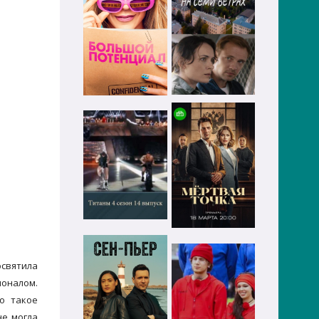
освятила
ионалом.
то такое
не могла