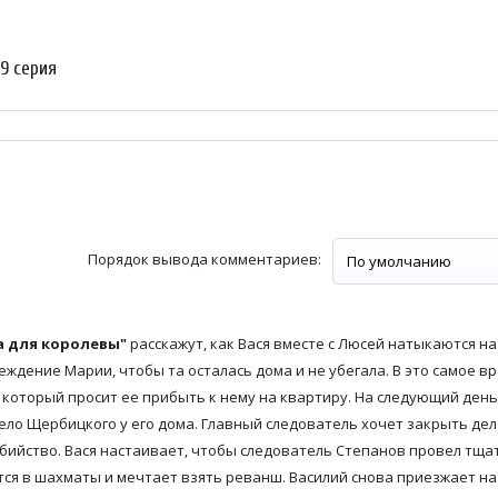
 9 серия
Порядок вывода комментариев:
ка для королевы"
расскажут, как Вася вместе с Люсей натыкаются на
еждение Марии, чтобы та осталась дома и не убегала. В это самое в
 который просит ее прибыть к нему на квартиру. На следующий день
о Щербицкого у его дома. Главный следователь хочет закрыть дел
оубийство. Вася настаивает, чтобы следователь Степанов провел тщ
ся в шахматы и мечтает взять реванш. Василий снова приезжает на