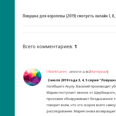
Ловушка для королевы (2019) смотреть онлайн 1, 8,
Всего комментариев
:
1
1
MarikSaren
[
Материал
]
(2019-07-01 22:38)
2 июля 2019 года 3, 4, 5 серия "Ловуш
погибшего Акулу. Василий производит уб
Марии поступает звонок от Щербицкого,
прохожие обнаруживают бездыханное тел
говорит всем, что это скорее всего сам
расследование. Мария снова возвращает