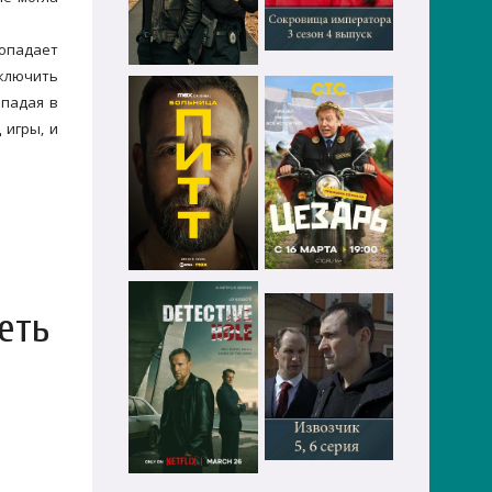
попадает
включить
опадая в
 игры, и
еть