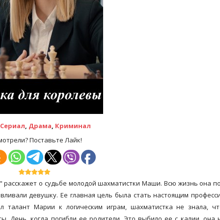
Сериал
,
Драма
,
Криминал
мотрели? Поставьте Лайк!
" расскажет о судьбе молодой шахматистки Маши. Всю жизнь она п
авливали девушку. Ее главная цель была стать настоящим професс
ел талант Марии к логическим играм, шахматистка не знала, ч
ы. День, когда погибли ее родители. Это выбило ее с калии, она 