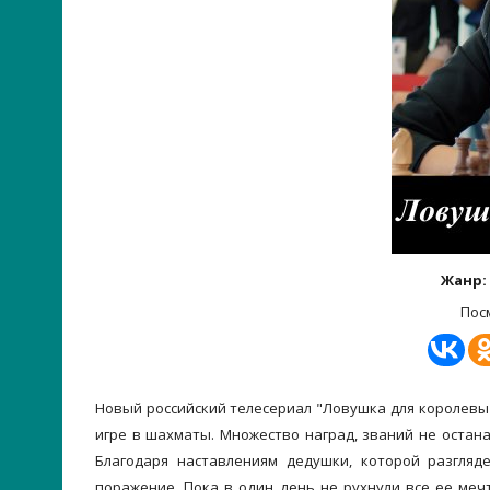
Жанр:
Пос
Новый российский телесериал "Ловушка для королевы
игре в шахматы. Множество наград, званий не остан
Благодаря наставлениям дедушки, которой разгляд
поражение. Пока в один день не рухнули все ее мечт