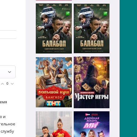
0
ремя
о и
ательное
 службу