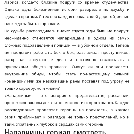
Лариса, когда-то близкие подруги со времён студенчества.
Однако одна болезненная история разорвала их дружбу и
сделала врагами. С тех пор каждая пошла своей дорогой, решив
навсегда забыть о прошлом.
Но судьба распорядилась иначе: спустя годы бывшие подруги
неожиданно становятся напарницами в одном из самых
сложных подразделений полиции — в убойном отделе. Теперь
им предстоит работать бок о бок, разыскивая преступников,
раскрывая запутанные дела и постоянно сталкиваясь с
призраками общего прошлого. Смогут ли они преодолеть
внутренние обиды, чтобы стать по-настоящему сильной
командой? Или же незажившие раны поставят под угрозу не
только карьеру, но и жизни?
«Напарницы» — это история о предательстве, раскаянии,
профессиональном долге и возможности второго шанса. Каждое
расследование проверяет героинь на прочность, а каждая
серия приближает к разгадке не только преступлений, но и
тайн, спрятанных глубоко в сердцах самих героинь.
Напарницы сериал смотреть