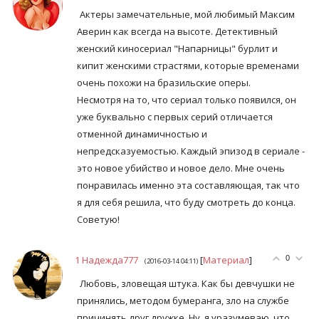
Актеры замечательные, мой любимый Максим
Аверин как всегда на высоте. Детективный
женский киносериал "Напарницы" бурлит и
кипит женскими страстями, которые временами
очень похожи на бразильские оперы.
Несмотря на то, что сериал только появился, он
уже буквально с первых серий отличается
отменной динамичностью и
непредсказуемостью. Каждый эпизод в сериале -
это новое убийство и новое дело. Мне очень
понравилась именно эта составляющая, так что
я для себя решила, что буду смотреть до конца.
Советую!
1
Надежда777
[
Материал
]
0
(2016-03-14 04:11)
Любовь, зловещая штука. Как бы девчушки не
принялись, методом бумеранга, зло на службе
причинять друг дружке. Ну, я уразумеваю, что