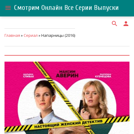
Смотрим Онлайн Все Серии Выпуски
menu
search
person
Главная
»
Сериал
» Напарницы (2016)