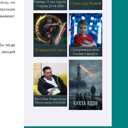
лось, но
персонаж
нанимает
обы люди
х эмоций