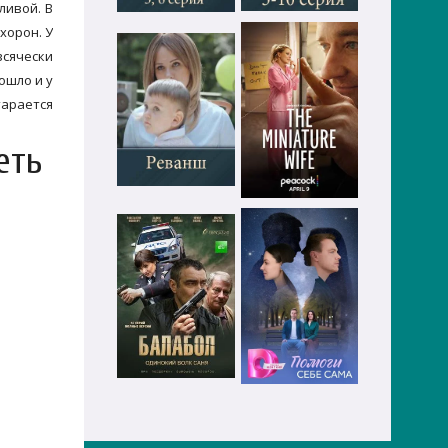
ливой. В
хорон. У
всячески
ошло и у
тарается
еть