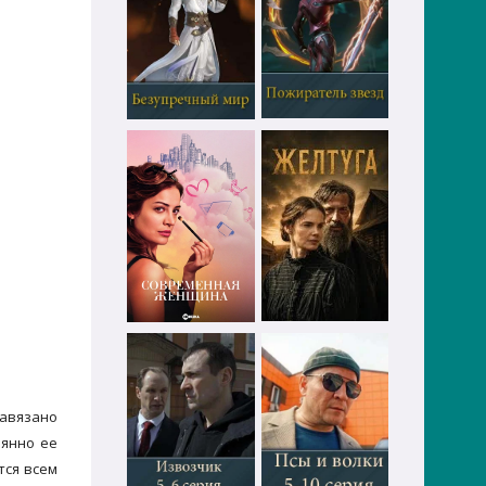
завязано
оянно ее
тся всем