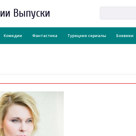
рии Выпуски
Комедии
Фантастика
Турецкие сериалы
Боевики