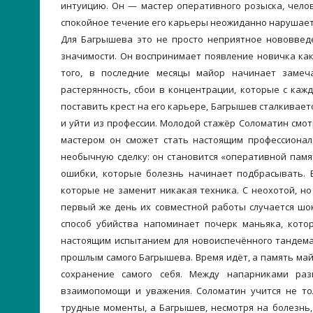
интуицию. Он — мастер оперативного розыска, чело
спокойное течение его карьеры неожиданно нарушаетс
Для Багрышева это не просто неприятное нововве
значимости. Он воспринимает появление новичка ка
того, в последние месяцы майор начинает заме
растерянность, сбои в концентрации, которые с ка
поставить крест на его карьере, Багрышев сталкивает
и уйти из профессии. Молодой стажёр Соломатин смот
мастером он сможет стать настоящим профессионал
необычную сделку: он становится «оперативной пам
ошибки, которые болезнь начинает подбрасывать. 
которые не заменит никакая техника. С неохотой, но
первый же день их совместной работы случается шо
способ убийства напоминает почерк маньяка, котор
настоящим испытанием для новоиспечённого тандема
прошлым самого Багрышева. Время идёт, а память май
сохранение самого себя. Между напарниками ра
взаимопомощи и уважения. Соломатин учится не то
трудные моменты, а Багрышев, несмотря на болезнь