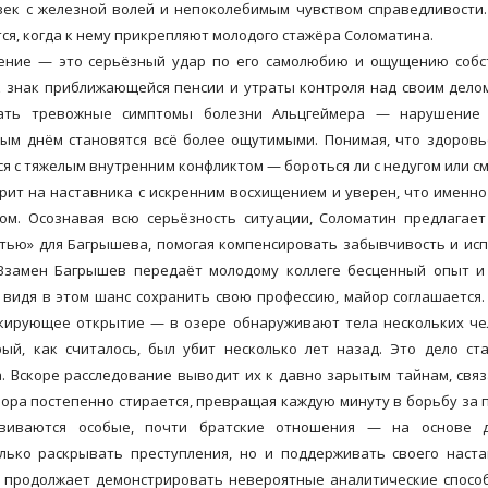
век с железной волей и непоколебимым чувством справедливости
я, когда к нему прикрепляют молодого стажёра Соломатина.
дение — это серьёзный удар по его самолюбию и ощущению собс
к знак приближающейся пенсии и утраты контроля над своим дело
чать тревожные симптомы болезни Альцгеймера — нарушение 
ждым днём становятся всё более ощутимыми. Понимая, что здоров
ся с тяжелым внутренним конфликтом — бороться ли с недугом или с
рит на наставника с искренним восхищением и уверен, что именно
ом. Осознавая всю серьёзность ситуации, Соломатин предлагае
ятью» для Багрышева, помогая компенсировать забывчивость и ис
Взамен Багрышев передаёт молодому коллеге бесценный опыт и 
 видя в этом шанс сохранить свою профессию, майор соглашается.
кирующее открытие — в озере обнаруживают тела нескольких че
ый, как считалось, был убит несколько лет назад. Это дело ст
. Вскоре расследование выводит их к давно зарытым тайнам, свя
ора постепенно стирается, превращая каждую минуту в борьбу за 
звиваются особые, почти братские отношения — на основе д
лько раскрывать преступления, но и поддерживать своего наст
, продолжает демонстрировать невероятные аналитические спосо