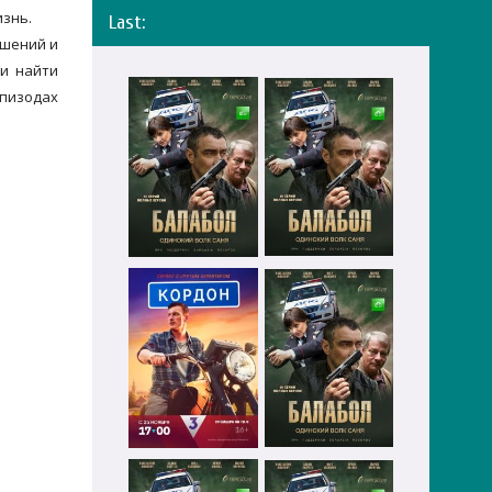
изнь.
Last:
ошений и
ни найти
эпизодах