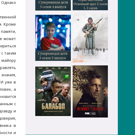
. Однако
твенной
м. Кроме
памяти,
ье может
мириться
 с таким
т майору
правлять
знания,
 И уже в
ловек, а
ановится
занным с
правду и
оверия,
авника в
бности и