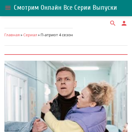
Смотрим Онлайн Все Серии Выпуски
menu
search
person
Главная
»
Сериал
» П-атриот 4 сезон