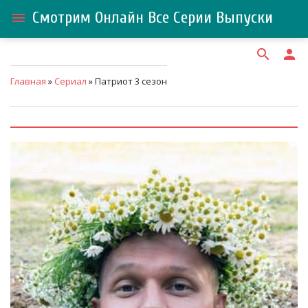
Смотрим Онлайн Все Серии Выпуски
menu
search
person
Главная
»
Сериал
» Патриот 3 сезон