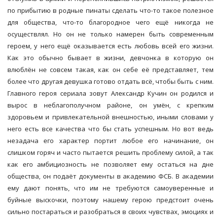
по прибытию в родные пинаты сделать что-то такое полезное
для общества, что-то благородное чего ещё никогда не
осуществлял. Но он не только намерен быть современным
героем, у него ещё оказывается есть любовь всей его жизни.
Как это обычно бывает в жизни, девчонка в которую он
влюблён не совсем такая, как он себе её представляет, тем
более что другая девушка готово отдать всё, чтобы быть с ним.
Главного героя сериала зовут Александр Кучин он родился и
вырос в неблагополучном районе, он умён, с крепким
здоровьем и привлекательной внешностью, иными словами у
него есть все качества что бы стать успешным. Но вот ведь
незадача его характер портит любое его начинание, он
слишком горяч и часто пытается решить проблему силой, а так
как его амбициозность не позволяет ему остаться на дне
общества, он подаёт документы в академию ФСБ. В академии
ему дают понять, что им не требуются самоуверенные и
буйные выскочки, поэтому нашему герою предстоит очень
сильно постараться и разобраться в своих чувствах, эмоциях и