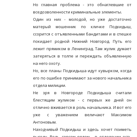
Но главная проблема - это обнаглевшие от
вседозволенности криминальные элементы.
Один из них - молодой, но уже достаточно
матерый мошенник по кличке Подкидыш,
ссорится с отъявленными бандитами и в спешке
покидает родной Нижний Новгород. Путь его
лежит прямиком в Ленинград. Там жулик думает
затеряться в толпе и переждать объявленную
на него охоту.
Но, все планы Подкидыша идут кувырком, когда
его по ошибке принимают за нового начальника
отдела милиции.
Не зря в Новгороде Подкидыша считали
блестящим жуликом - с первых же дней он
отлично вживается в роль начальника. И вот его
уже с уважением величают Максимом
Антоновым.
Находчивый Подкидыш и здесь хочет поиметь
выгоду. Ведь совсем рядом - в отделении есть