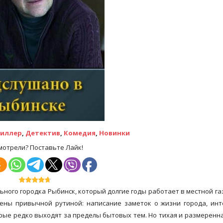
иллер
,
Детектив
,
Комедия
,
Новинки
мотрели? Поставьте Лайк!
ого городка Рыбинск, который долгие годы работает в местной газ
ены привычной рутиной: написание заметок о жизни города, ин
рые редко выходят за пределы бытовых тем. Но тихая и размеренн