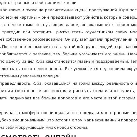
ходить странные и необъяснимые вещи.
т как яркие и пугающе реалистичные сцены преступлений. Юра по
ророческие картины – они предсказывают убийства, которые совер
ь с непонятным, но пугающим даром, он оказывается перед мо
трагедии или отступить, рискуя стать соучастником своим мол
т собственное расследование. Он изучает детали преступлений, 
г. Постепенно он выходит на след тайной группы людей, скрывающ
приближается к разгадке, тем больше усложняется его жизнь. Не
по одному из дел Юра сам становится главным подозреваемым. Те
и доказать свою невиновность. Все усложняется недоверием окр
остоянным давлением полиции.
праведливость. Юра, оказавшийся на грани между реальностью 
иться собственным инстинктам и рискнуть всем или отступить,
ути поднимает все больше вопросов о его месте в этой истории 
мрачная атмосфера провинциального городка и многогранные пе
лубоко эмоциональным. Это история о том, как неожиданный поворо
на себя и окружающий мир с новой стороны.