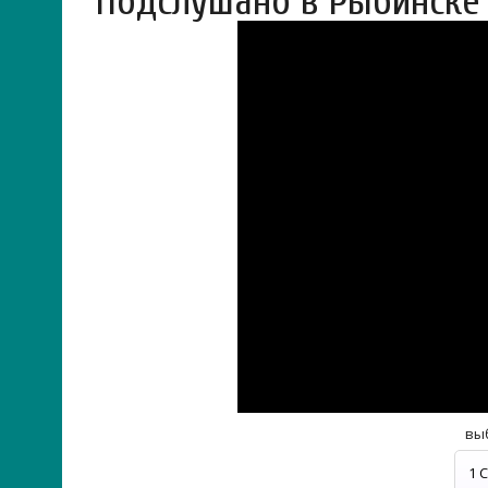
Подслушано в Рыбинске
вы