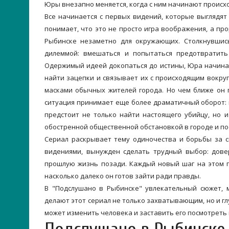
Юры внезапно меняется, когда с ним начинают проис
Все начинается с первых видений, которые выглядя
понимает, что это не просто игра воображения, а п
Рыбинске незаметно для окружающих. Столкнувшис
дилеммой: вмешаться и попытаться предотвратить 
Одержимый идеей докопаться до истины, Юра начинае
найти зацепки и связывает их с происходящим вокру
масками обычных жителей города. Но чем ближе он 
ситуация принимает еще более драматичный оборот: 
предстоит не только найти настоящего убийцу, но 
обостренной общественной обстановкой в городе и п
Сериал раскрывает тему одиночества и борьбы за с
видениями, вынужден сделать трудный выбор: довер
прошлую жизнь позади. Каждый новый шаг на этом п
насколько далеко он готов зайти ради правды.
В "Подслушано в Рыбинске" увлекательный сюжет, 
делают этот сериал не только захватывающим, но и г
может изменить человека и заставить его посмотреть 