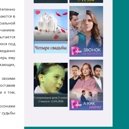
степенно
шаются в
ральной
чанием.
пытается
ихся под
ожиданно
перь ему
ужающих,
и своими
 оставив
и о том,
рсонажи
т судьбы