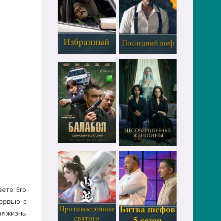
ете. Его
тервью с
ая жизнь