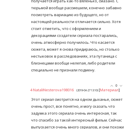
получается играть как-то вяленько, смазано. С
тюрьмой вообще рассмешили, конечно забавно
посмотреть вариацию из будущего, но от
настоящей реальности отличается сильно. Хотя
стоит отметить, что с оформлением и
декорациями создатели сериала постарались,
очень атмосферно получилось. Что касается
сюжета, может я снова придираюсь, но столько
нестыковок в расследованиях, эта путаница с
близнецами вообще нелепая, либо родители
специально не признали подмену.
0
4
NataliNesterova198016
[
Материал
]
(2019-04-27 13:10)
Этот сериал смотрится на одном дыханье, сюжет
очень прост, все понятно, и могу сказать что
задумка этого сериала очень интересная, так
что спасибо за такой интересный фильм. Сейчас
выпускается очень много сериалов, и они похожи