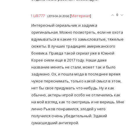
1
Lilli777
[
Материал
]
0
(2019-04-24 20:04)
Интересный сериальчик и задумка
оригинальная. Можно посмотреть, если не охота
вдумываться в какие-то замысловатые, тяжелые
сюжеты. В лучших традициях американского
боевика. Правда такой сериал уже в Южной
Корее сняли еще в 2017 году. Наши даже
название менять не стали, может так и было
задумано. Ох, и пошла мода в последнее время
чужое переснимать, только какой смысл в этом,
нет бы свое придумать что-нибудь. Ну и как
обычно, актеры игрой особо не отличились как
на мой взгляд, как то смотришь и не веришь. Мне
лично Рыков понравился, злодей у него
получился очень убедительный. Эдакий
сумасшедший антигерой.