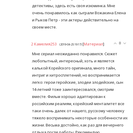
детективы, здесь есть своя изюминка. Мне
очень понравилось как сыграли Вожакина Елена
и Рыков Петр - эти актеры действительно на
своем месте.
2
Камелия253
[
Материал
]
0
(2019-04-25 19:17)
Мне сериал неожиданно понравился. Сюжет
любопытный, интересный, хоть и является
калькой Корейского оригинала, много тайн,
интриг и хитросплетений, но воспринимается
легко: герои геройские, злодеи злодейские, сын
14-летний тоже заинтересовался, смотрим
вместе. Фильм хорошо адаптирован к
российским реалиям, корейский менталитет все
таки очень далек от нашего, русскому человеку
тяжело воспринимать некоторые особенности их
жизни. Весьма достойно, как раз для вечернего
отдыха после работы. Рекомендую.