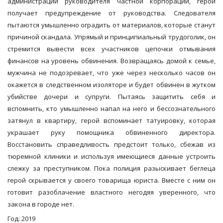
администрации руководителя частной корпорации, герой
получает предупреждение от руководства. Следователя
пытаются умышленно оградить от материалов, которые станут
причиной скандала. Упрямый и принципиальный трудоголик, он
стремится вывести всех участников цепочки отмывания
финансов на уровень обвинения. Возвращаясь домой к семье,
мужчина не подозревает, что уже через несколько часов он
окажется в следственном изоляторе и будет обвинен в жутком
убийстве дочери и супруги. Пытаясь защитить себя и
вспомнить, кто умышленно напал на него и бессознательного
затянул в квартиру, герой вспоминает татуировку, которая
украшает руку помощника обвиненного директора.
Восстановить справедливость предстоит только, сбежав из
тюремной клиники и используя имеющиеся данные устроить
слежку за преступником. Пока полиция разыскивает беглеца
герой скрывается у своего товарища юриста. Вместе с ним он
готовит разоблачение властного негодяя уверенного, что
закона в городе нет.
Год: 2019