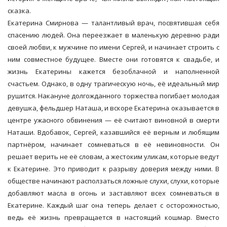
сказка.
Екатерина Смирнова — талантливый врач, посвятившая себя
спасению людей. Она переезжает в маленькую деревню ради
своей любви, к мужчине по имени Сергей, и начинает строить с
ним совместное будущее. Вместе они готовятся к свадьбе, и
жизнь Екатерины кажется безоблачной и наполненной
счастьем. Однако, в одну трагическую ночь, её идеальный мир
рушится. Накануне долгожданного торжества погибает молодая
девушка, фельдшер Наташа, и вскоре Екатерина оказывается в
центре ужасного обвинения — её считают виновной в смерти
Наташи. Вдобавок, Сергей, казавшийся её верным и любящим
партнёром, начинает сомневаться в её невиновности. Он
решает верить не её словам, а жестоким уликам, которые ведут
к Екатерине. Это приводит к разрыву доверия между ними. В
обществе начинают расползаться ложные слухи, слухи, которые
добавляют масла в огонь и заставляют всех сомневаться в
Екатерине. Каждый шаг она теперь делает с осторожностью,
ведь её жизнь превращается в настоящий кошмар. Вместо