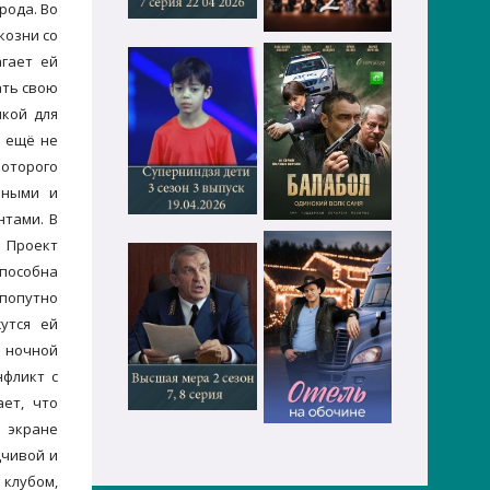
рода. Во
козни со
агает ей
ать свою
чкой для
е ещё не
оторого
нными и
нтами. В
. Проект
способна
попутно
утся ей
д ночной
нфликт с
ает, что
а экране
дчивой и
 клубом,