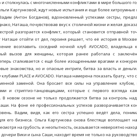
а и столкнулась с многочисленными конфликтами в мире большого го
льги Картунковой, ждут новые испытания и еще более хитроумные 
Вадим (Антон Богданов), вдохновленный успехами сестры, предл
Однако, Наташа, почувствовав вкус к столичной жизни и желая доказ
сестрой разгорается конфликт, который становится отправной то
 Наташе отойти от дел, героиня решает, что её история в Москв
ение возглавить соседний ночной клуб AVOCADO, владельца к
вый вызов для женщины, которая ранее работала с заключё
еперь сталкивается с ещё более изощренными врагами и конкуре
вые знакомства, но и опасные интриги, битва за власть и деньги
 клубами PLACE и AVOCADO. Наташа намерена показать брату, что 
менной заменой. Она бросает все силы на управление клубом, 
ми и стриптиз-танцовщицами, которые с первого взгляда каж
. В новом сезоне не только продолжается битва за контроль на
таши. На фоне её профессиональных успехов разворачивается ко
вень. Вадим, видя, как его сестра успешно ведёт дела, поним
для его бизнеса. Ольга Картункова снова блестяще воплощает н
есмотря на грубость и неопытность, оказывается невероятно нахо
дочери Вики и сына Саши, находит время не только на руководство