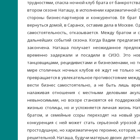
трудностями, спасла ночной клуб брата от банкротств
втором сезоне Наташу, в исполнении харизматичной О
стороны бизнес-партнеров и конкурентов. Её брат 
вернуться домой, в Саранск, оставив дела в Москве. 
самостоятельность, отказывается. Между братом и 
дальнейших событий сезона. Когда Вадим предлагает
закончена. Наташа получает неожиданное предлож
временно задержали и посадили в СИЗО. Это но
танцовщицами, рецидивистами и бизнесменами, но т
мире столичных ночных клубов её ждут не только но
превращается в увлекательное противостояние между
вести бизнес самостоятельно, а не быть лишь вре
налаживая отношения с местными деловыми акула
невыносимыми, но вскоре становятся её поддержкой
жизнью столицы, но и усложняется личная жизнь На
братом, и семейные ссоры переходят на новый уро
конкуренция с ней может стать серьёзной угрозой 
простодушную, но харизматичную героиню, которая, н
решительной. Наташа, будучи матерью двоих детей — 