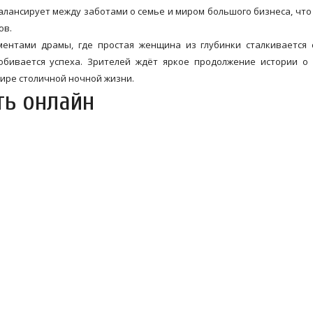
балансирует между заботами о семье и миром большого бизнеса, что
ов.
ментами драмы, где простая женщина из глубинки сталкивается
обивается успеха. Зрителей ждёт яркое продолжение истории о
мире столичной ночной жизни.
ть онлайн