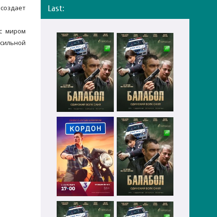
 создает
Last:
 с миром
 сильной