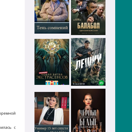
тюремной
илась с