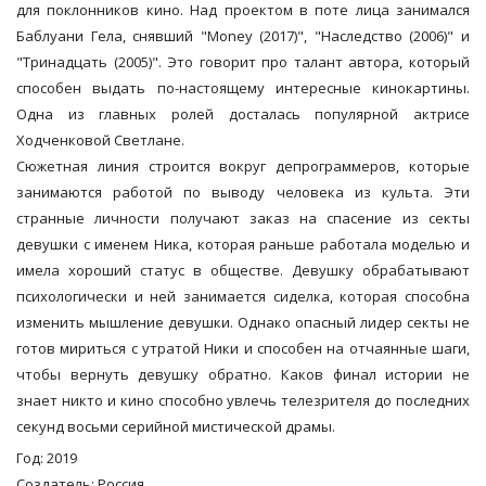
для поклонников кино. Над проектом в поте лица занимался
Баблуани Гела, снявший "Money (2017)", "Наследство (2006)" и
"Тринадцать (2005)". Это говорит про талант автора, который
способен выдать по-настоящему интересные кинокартины.
Одна из главных ролей досталась популярной актрисе
Ходченковой Светлане.
Сюжетная линия строится вокруг депрограммеров, которые
занимаются работой по выводу человека из культа. Эти
странные личности получают заказ на спасение из секты
девушки с именем Ника, которая раньше работала моделью и
имела хороший статус в обществе. Девушку обрабатывают
психологически и ней занимается сиделка, которая способна
изменить мышление девушки. Однако опасный лидер секты не
готов мириться с утратой Ники и способен на отчаянные шаги,
чтобы вернуть девушку обратно. Каков финал истории не
знает никто и кино способно увлечь телезрителя до последних
секунд восьми серийной мистической драмы.
Год: 2019
Создатель: Россия