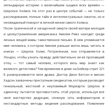
легендарную историю о величайшем сыщике всех времён —
Шерлоке Холмсе. На этот раз в центре событий — не только
расследования, полные тайн и интеллектуальных схваток, но и
неожиданный поворот в личной жизни самого Холмса.
После трагической и загадочной смерти своей матери молодая
и целеустремлённая американка Амелия Ривз находит среди
личных вещей мамы таинственное письмо. В нём упоминается
имя человека, о котором Амелия раньше могла лишь читать в
книгах — Шерлок Холмс. Потрясённая, она отправляется в
Лондон, чтобы узнать правду: действительно ли её пропавший
отец — тот самый человек, которого весь мир знает как
великого детектива? Тем временем в доме на Бейкер-стрит 221
Б разворачивается своя драма. Доктор Джон Ватсон и миссис
Хадсон захвачены преступным синдикатом, которым руководит
гениальный, жестокий и неуловимый Мориарти. Шерлок в
одиночку пытается противостоять этой угрозе, используя всё
своё мастерство дедукции, сложную сеть информаторов и
нестандартные методы ведения расследования. Появление