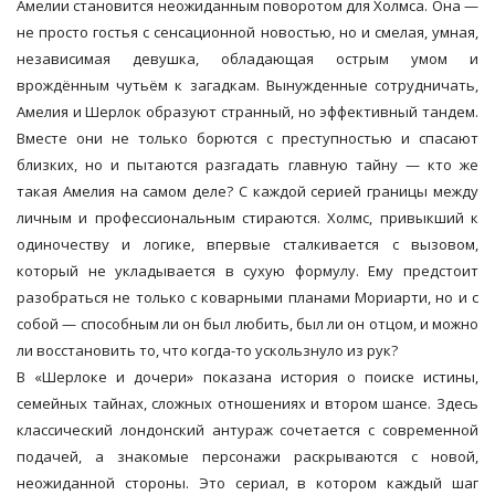
Амелии становится неожиданным поворотом для Холмса. Она —
не просто гостья с сенсационной новостью, но и смелая, умная,
независимая девушка, обладающая острым умом и
врождённым чутьём к загадкам. Вынужденные сотрудничать,
Амелия и Шерлок образуют странный, но эффективный тандем.
Вместе они не только борются с преступностью и спасают
близких, но и пытаются разгадать главную тайну — кто же
такая Амелия на самом деле? С каждой серией границы между
личным и профессиональным стираются. Холмс, привыкший к
одиночеству и логике, впервые сталкивается с вызовом,
который не укладывается в сухую формулу. Ему предстоит
разобраться не только с коварными планами Мориарти, но и с
собой — способным ли он был любить, был ли он отцом, и можно
ли восстановить то, что когда-то ускользнуло из рук?
В «Шерлоке и дочери» показана история о поиске истины,
семейных тайнах, сложных отношениях и втором шансе. Здесь
классический лондонский антураж сочетается с современной
подачей, а знакомые персонажи раскрываются с новой,
неожиданной стороны. Это сериал, в котором каждый шаг