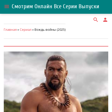
Смотрим Онлайн Все Серии Выпуски
menu
search
person
Главная
»
Сериал
» Вождь войны (2025)