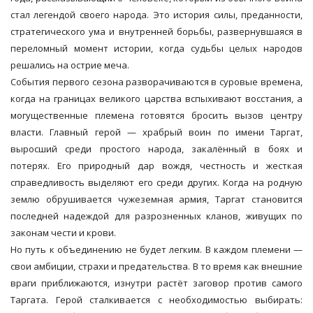
стал легендой своего народа. Это история силы, преданности,
стратегического ума и внутренней борьбы, развернувшаяся в
переломный момент истории, когда судьбы целых народов
решались на острие меча.
События первого сезона разворачиваются в суровые времена,
когда на границах великого царства вспыхивают восстания, а
могущественные племена готовятся бросить вызов центру
власти. Главный герой — храбрый воин по имени Таргат,
выросший среди простого народа, закалённый в боях и
потерях. Его природный дар вождя, честность и жесткая
справедливость выделяют его среди других. Когда на родную
землю обрушивается чужеземная армия, Таргат становится
последней надеждой для разрозненных кланов, живущих по
законам чести и крови.
Но путь к объединению не будет легким. В каждом племени —
свои амбиции, страхи и предательства. В то время как внешние
враги приближаются, изнутри растёт заговор против самого
Таргата. Герой сталкивается с необходимостью выбирать: