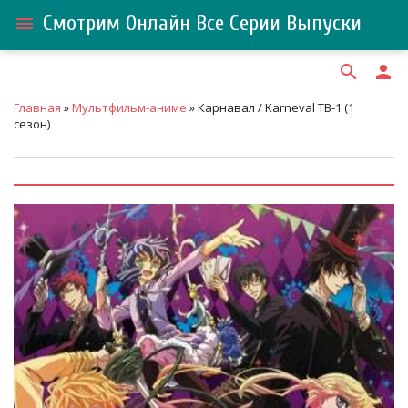
Смотрим Онлайн Все Серии Выпуски
menu
search
person
Главная
»
Мультфильм-аниме
» Карнавал / Karneval ТВ-1 (1
сезон)