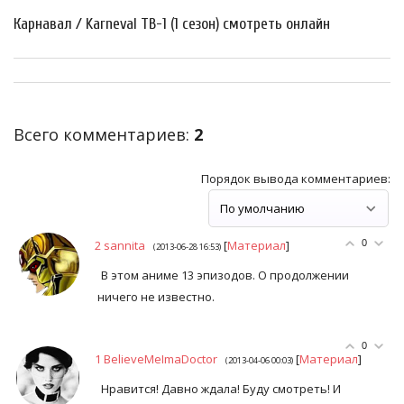
Карнавал / Karneval ТВ-1 (1 сезон) смотреть онлайн
Всего комментариев
:
2
Порядок вывода комментариев:
2
sannita
[
Материал
]
0
(2013-06-28 16:53)
В этом аниме 13 эпизодов. О продолжении
ничего не известно.
0
1
BelieveMeImaDoctor
[
Материал
]
(2013-04-06 00:03)
Нравится! Давно ждала! Буду смотреть! И