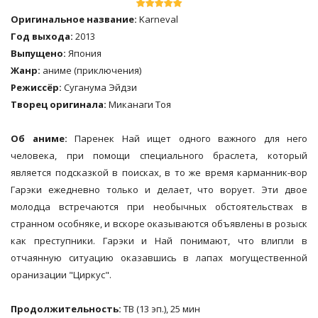
Оригинальное название:
Karneval
Год выхода:
2013
Выпущено:
Япония
Жанр:
аниме (приключения)
Режиссёр:
Суганума Эйдзи
Творец оригинала:
Миканаги Тоя
Об аниме:
Паренек Най ищет одного важного для него
человека, при помощи специального браслета, который
является подсказкой в поисках, в то же время карманник-вор
Гарэки ежедневно только и делает, что ворует. Эти двое
молодца встречаются при необычных обстоятельствах в
странном особняке, и вскоре оказываются объявлены в розыск
как преступники. Гарэки и Най понимают, что влипли в
отчаянную ситуацию оказавшись в лапах могущественной
оранизации "Циркус".
Продолжительность:
ТВ (13 эп.), 25 мин