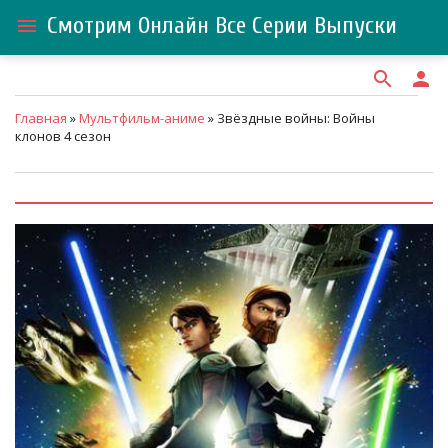
Смотрим Онлайн Все Серии Выпуски
menu
search
person
Главная
»
Мультфильм-аниме
» Звёздные войны: Войны
клонов 4 сезон