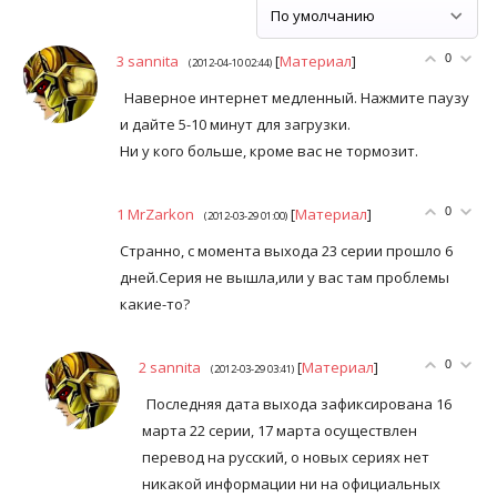
3
sannita
[
Материал
]
0
(2012-04-10 02:44)
Наверное интернет медленный. Нажмите паузу
и дайте 5-10 минут для загрузки.
Ни у кого больше, кроме вас не тормозит.
1
MrZarkon
[
Материал
]
0
(2012-03-29 01:00)
Странно, с момента выхода 23 серии прошло 6
дней.Серия не вышла,или у вас там проблемы
какие-то?
2
sannita
[
Материал
]
0
(2012-03-29 03:41)
Последняя дата выхода зафиксирована 16
марта 22 серии, 17 марта осуществлен
перевод на русский, о новых сериях нет
никакой информации ни на официальных