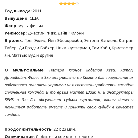
Год выхода:
2011
Выпущено:
США
Жанр:
мультфильм
Режиссер:
Джастин Ридж, Дэйв Филони
В ролях:
Грег Эллис, Йен Эберкромби, Энтони Дэниелс, Катрин
Табер, Ди Брэдли Бэйкер, Ника Футтерман, Том Кэйн, Кристофер
Ли, Мэттью Вуд и другие
О мультфильме:
Пятеро клонов кадетов Хеви, Катап,
Дроийбайт, Фаивс и Эко отправлены на Камино для завершения их
подготовки, они очень упрямы и не в состоянии работать как одна
сплоченная команда. В то время мастер Шаак Ти и инструкторы
БРИК и Эль-Лес обсуждают судьбы курсантов, клоны должны
научиться работать вместе и принять свою судьбу в качестве
солдат..
Продолжительность:
22 х 23 мин.
Озвучивание:
Любительское многоголосое