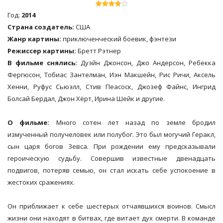
Год:
2014
Страна создатель:
США
Жанр картины:
приключенческий боевик, фэнтези
Режиссер картины:
Бретт Рэтнер
В фильме снялись:
Дуэйн Джонсон, Джо Андерсон, Ребекка
Фергюсон, Тобиас Зантелман, Иэн Макшейн, Рис Ричи, Аксель
Хенни, Руфус Сьюэлл, Стив Пеасоск, Джозеф Файнс, Ингрид
Болсай Бердал, Джон Хёрт, Ирина Шейк и другие.
О фильме:
Много сотен лет назад по земле бродил
измученный получеловек или полубог. Это был могучий Геракл,
сын царя богов Зевса. При рождении ему предсказывали
героическую судьбу. Совершив известные двенадцать
подвигов, потеряв семью, он стал искать себе успокоение в
жестоких сражениях.
Он приближает к себе шестерых отчаявшихся воинов. Смысл
жизни они находят в битвах, где витает дух смерти. В команде