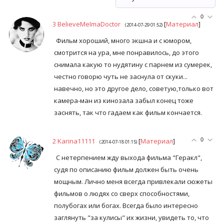
0
3
BelieveMeImaDoctor
[
Материал
]
(2014-07-29 01:52)
Фильм хороший, много экшна и с юмором,
смотрится на ура, мне понравилось, до этого
снимала какую то нудятину с парнем из сумерек,
честно говорю чуть не заснула от скуки...
навечно, но это другое дело, советую,только вот
камера-ман из кинозала забыл конец тоже
заснять, так что гадаем как фильм кончается.
2
Karina11111
[
Материал
]
0
(2014-07-18 01:15)
С нетерпением жду выхода фильма "Геракл",
судя по описанию фильм должен быть очень
мощным. Лично меня всегда привлекали сюжеты
фильмов о людях со сверх способностями,
полубогах или богах. Всегда было интересно
заглянуть "за кулисы" их жизни, увидеть то, что