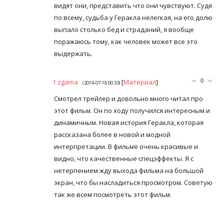
видят они, представить что они чувствуют. Судя
по всему, судьба у Геракла нелегкая, на его долю
выпало столько бед и страданий, я вообще
поражаюсь тому, как человек может все это
выдержать.
1
zgama
[
Материал
]
0
(2014-07-18 00:33)
Смотрел трейлер и довольно много читал про
этот фильм. Он по ходу получился интересным и
динамичным. Новая история Геракла, которая
рассказана более в новой и модной
интерпретации. В фильме очень красивые и
видно, что качественные спецэффекты. Я с
нетерпением жду выхода фильма на большой
экран, что бы насладиться просмотром. Советую
так же всем посмотреть этот фильм.