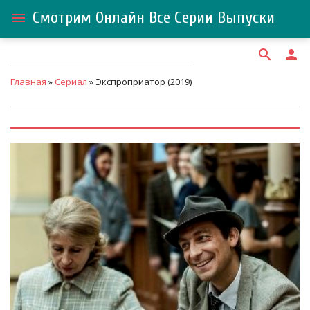
Смотрим Онлайн Все Серии Выпуски
menu
search
person
Главная
»
Сериал
» Экспроприатор (2019)