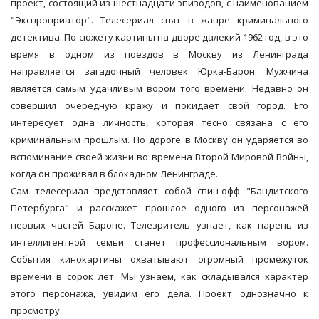
проект, состоящий из шестнадцати эпизодов, с наименованием
"Экспроприатор". Телесериал снят в жанре криминального
детектива. По сюжету картины на дворе далекий 1962 год, в это
время в одном из поездов в Москву из Ленинграда
направляется загадочный человек Юрка-Барон. Мужчина
является самым удачливым вором того времени. Недавно он
совершил очередную кражу и покидает свой город. Его
интересует одна личность, которая тесно связана с его
криминальным прошлым. По дороге в Москву он ударяется во
вспоминание своей жизни во времена Второй Мировой Войны,
когда он проживал в блокадном Ленинграде.
Сам телесериал представляет собой спин-офф "Бандитского
Петербурга" и расскажет прошлое одного из персонажей
первых частей Бароне. Телезритель узнает, как парень из
интеллигентной семьи станет профессиональным вором.
События кинокартины охватывают огромный промежуток
времени в сорок лет. Мы узнаем, как складывался характер
этого персонажа, увидим его дела. Проект однозначно к
просмотру.