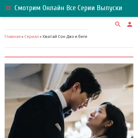
Смотрим Онлайн Все Серии Выпуски
menu
search
person
Главная
»
Сериал
» Хватай Сон Джэ и беги