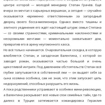
центре которой — молодой менеджер Степан Грачёв. Ещё
вчера он мечтал о карьерных вершинах, а сегодня — случайно
оказывается «временно ответственным» за загородный
дворец своего босса-миллионера. Однако вместо тишины и
элитного уединения его ждёт настоящий штурм: семья Степана
— со своими странностями, криминальными наклонностями и
нескромными мечтами — моментально захватывает дом,
превратив его в арену неугомонного хаоса.
Но всё только начинается. Очаровательная соседка, в которую
влюбляется Степан, и загадочная Валентина, с которой он
заводит роман, оказываются частью большой и очень
щекотливой интриги. Под давлением обстоятельств Степан всё
глубже запутывается в собственной лжи — он выдаёт себя за
сына хозяина особняка, сам не зная, что этим запускает цепь
недоразумений, способных разрушить его жизнь.
А пока родственники устраивают в особняке мини-революцию,
а Валентина раскрывает всё новые слои семейных тайн, где-то
далеко в Турции затягивается командировка Гераклия