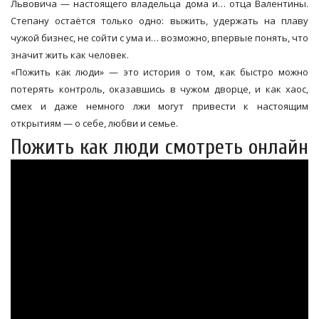
Львовича — настоящего владельца дома и… отца Валентины.
Степану остаётся только одно: выжить, удержать на плаву
чужой бизнес, не сойти с ума и… возможно, впервые понять, что
значит жить как человек.
«Пожить как люди» — это история о том, как быстро можно
потерять контроль, оказавшись в чужом дворце, и как хаос,
смех и даже немного лжи могут привести к настоящим
открытиям — о себе, любви и семье.
Пожить как люди смотреть онлайн