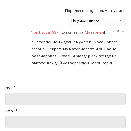
Порядок вывода комментариев:
1
oniksova1997
[
Материал
]
0
(2018-03-13 11:34)
с нетерпением ждали с мужем выхода нового
сезона "Секретных материалов", и он нас не
разочаровал! Скалли и Малдер как всегда на
высоте! Каждый четверг ждём новой серии...
Имя *:
Email *: