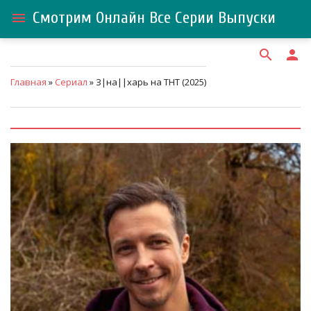
Смотрим Онлайн Все Серии Выпуски
menu
search
person
Главная
»
Сериал
» З|на||харь на ТНТ (2025)