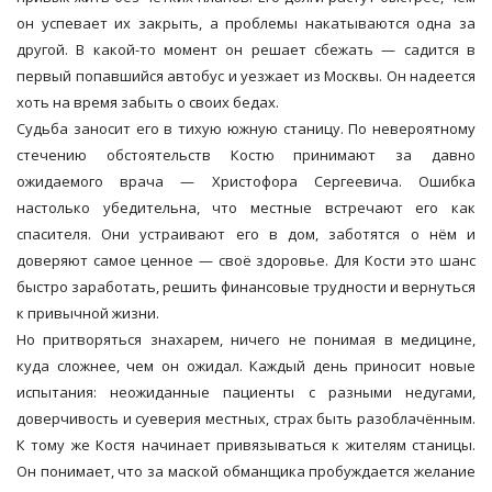
он успевает их закрыть, а проблемы накатываются одна за
другой. В какой-то момент он решает сбежать — садится в
первый попавшийся автобус и уезжает из Москвы. Он надеется
хоть на время забыть о своих бедах.
Судьба заносит его в тихую южную станицу. По невероятному
стечению обстоятельств Костю принимают за давно
ожидаемого врача — Христофора Сергеевича. Ошибка
настолько убедительна, что местные встречают его как
спасителя. Они устраивают его в дом, заботятся о нём и
доверяют самое ценное — своё здоровье. Для Кости это шанс
быстро заработать, решить финансовые трудности и вернуться
к привычной жизни.
Но притворяться знахарем, ничего не понимая в медицине,
куда сложнее, чем он ожидал. Каждый день приносит новые
испытания: неожиданные пациенты с разными недугами,
доверчивость и суеверия местных, страх быть разоблачённым.
К тому же Костя начинает привязываться к жителям станицы.
Он понимает, что за маской обманщика пробуждается желание