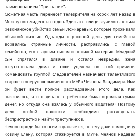
наименованием "Призвание".
Сюжетная часть перенесет телезрителя на сорок лет назад в
Москву восьмидесятых годов. Здесь в столице случилось весьма
резонансное убийство семьи Ложкаревых, которые проживали
обычной жизнью. Однажды в роковой день для семейства
ворвались странные личности, расправились с главой
семейства, его старшим сыном и пожилой матерью. Младший
сын спрятался в диване и остался невредим, жена
отсутствовала дома и тоже уцелела по этой причине.
Командовать группой следователей назначают талантливого
старшего оперуполномоченного МУРа Чеянова Владимира. Ими
он будет вести полное расследование этого дела. Как
выяснилось, что в диване с ребенком была огромная сумма
денег, но откуда она взялась у обычного водителя? Поэтому
дело особой важности необходимо расследовать
беспристрастно и найти преступников.
Чеянов вроде бы со всем справляется, но ему дали помощницу
Козину Елену, которая стажируется в МУРе. Чеянов надавал